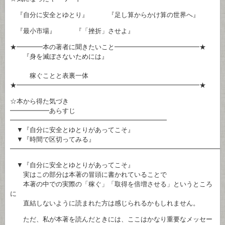
『自分に安全とゆとり』 『足し算からかけ算の世界へ』
『最小市場』 『「挫折」させよ』
★━━━━本の著者に聞きたいこと━━━━━━━━━━━━━★
『身を滅ぼさないためには』
稼ぐことと表裏一体
★━━━━━━━━━━━━━━━━━━━━━━━━━━━━★
☆本から得た気づき
━━━━━━あらすじ
━━━━━━━━━━━━━━━━━━━━━━━━
▼『自分に安全とゆとりがあってこそ』
▼『時間で区切ってみる』
━━━━━━━━━━━━━━━━━━━━━━━━━━━━━━━━
▼『自分に安全とゆとりがあってこそ』
実はこの部分は本著の冒頭に書かれていることで
本著の中での実際の「稼ぐ」「取得を倍増させる」というところ
に
直結しないように読まれた方は感じられるかもしれません。
ただ、私が本著を読んだときには、ここはかなり重要なメッセー