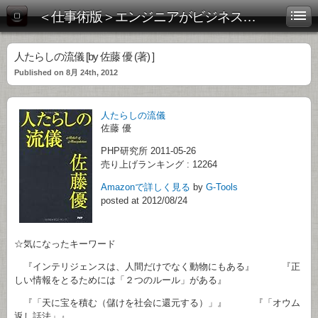
＜仕事術版＞エンジニアがビジネス書を斬る！
人たらしの流儀 [by 佐藤 優 (著) ]
Published on 8月 24th, 2012
人たらしの流儀
佐藤 優
PHP研究所 2011-05-26
売り上げランキング : 12264
Amazonで詳しく見る
by
G-Tools
posted at 2012/08/24
☆気になったキーワード
『インテリジェンスは、人間だけでなく動物にもある』 『正
しい情報をとるためには「２つのルール」がある』
『「天に宝を積む（儲けを社会に還元する）」』 『「オウム
返し話法」』