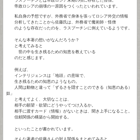
ラスプーチンとは帝政ロシア末期の頃に存在した怪僧。
帝政ロシアの崩壊の一原因をつくったといわれています。
私自身の予想ですが、外務省で身体を張ってロシア外交の情報
分析してきたことから佐藤氏は、外務省で魔術師・怪僧
のような存在だったのを、ラスプーチンに例えているようです。
そんな本著の想いがなんだろうか？
と考えてみると
世の中を生き残るための知恵を教えている
のだと感じます。
例えば、
インテリジェンスは「地頭」の意味で、
生き残るための知恵のようなもの。
人間は動物と違って「ずるさを隠すことのできる（知恵のある）
奴」
と考えてよく、大切なことは、
相手の願望・欲望にどうやってつけ入るか。
相手に渡すカード（情報）がないときは、聞き上手になること。
信頼関係の構築から開始する。
といったことが書かれています。
そんな著者の佐藤さんの対人関係をまとめてみると