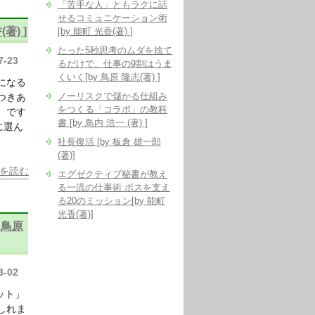
「苦手な人」ともラクに話
せるコミュニケーション術
) ]
[by 能町 光香(著) ]
たった5秒思考のムダを捨て
7-23
るだけで、仕事の9割はうま
くいく[by 鳥原 隆志(著) ]
になる
ノーリスクで儲かる仕組み
つきあ
をつくる「コラボ」の教科
 です
書 [by 鳥内 浩一 (著) ]
に選ん
社長復活 [by 板倉 雄一郎
(著)]
を読む
エグゼクティブ秘書が教え
る一流の仕事術 ボスを支え
る20のミッション[by 能町
光香(著)]
 鳥原
3-02
ット」
しれま