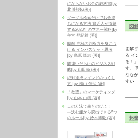
にならないお金の教科書[by
北川邦弘(著)]
グーグル検索だけでお金持
ちになる方法-貧乏人が激怒
図解
する2020年のマネー戦略[by
午堂 登紀雄 (著)]
図解 究極の判断力を身につ
図解 
ける インバスケット思考
る イ
[by 鳥原 隆志 (著)]
る！
間違いだらけのビジネス戦
す。 
略[by 山田修 (著)]
ななが
絶対達成マインドのつくり
すい
方 [by 横山 信弘 (著)]
「欲望」のマーケティング
[by 山本 由樹 (著)]
この方法で生きのびよ！
―沈む船から脱出できる5つ
起業
のルール[by 鈴木博毅 (著)]