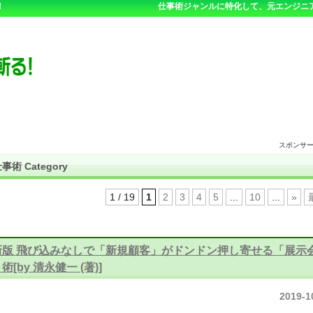
！
仕事術ジャンルに特化して、元エンジニ
スポンサ
事術 Category
1 / 19
1
2
3
4
5
...
10
...
»
新版 飛び込みなしで「新規顧客」がドンドン押し寄せる「展示
術[by 清永健一 (著)]
2019-1