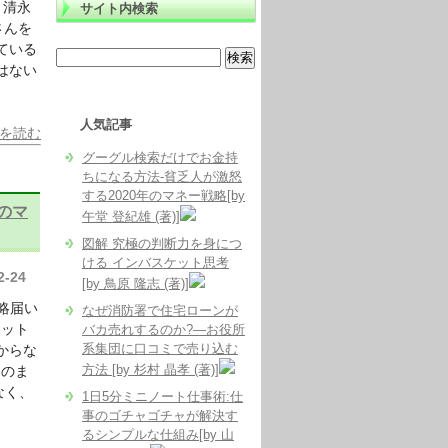
 清永
サイト内検索
屋さんを
ている
はない
人気記事
を読む
グーグル検索だけでお金持
ちになる方法-貧乏人が激怒
する2020年のマネー戦略[by
のマ
午堂 登紀雄 (著)]
図解 究極の判断力を身につ
ける インバスケット思考
2-24
[by 鳥原 隆志 (著)]
略届い
なぜ消防署で住宅ローンが
ネット
バカ売れするのか?―お役所
系集団に口コミで売り込む
からな
方法 [by 杉村 晶孝 (著)]
そのま
なく、
1日5分ミニノート仕事術:仕
事のゴチャゴチャが解決す
るシンプルな仕組み[by 山