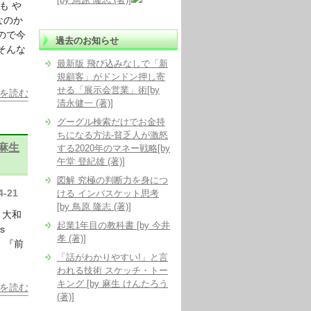
も や
なのか
ので今
過去のお知らせ
そんな
最新版 飛び込みなしで「新
規顧客」がドンドン押し寄
せる「展示会営業」術[by
を読む
清永健一 (著)]
グーグル検索だけでお金持
ちになる方法-貧乏人が激怒
麻生
する2020年のマネー戦略[by
午堂 登紀雄 (著)]
図解 究極の判断力を身につ
4-21
ける インバスケット思考
[by 鳥原 隆志 (著)]
う大和
起業1年目の教科書 [by 今井
s
孝 (著)]
』 『前
「話がわかりやすい!」と言
われる技術 スケッチ・トー
キング [by 麻生 けんたろう
を読む
(著)]