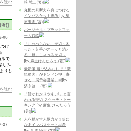
を読む
崎 城二(著)]
究極の判断力を身につける
インバスケット思考 [by 鳥
原隆志 (著)]
著)]
パーソナル・プラットフォ
ーム戦略
2-08
「しゃべらない」技術～困
につけ
った・苦手がスーッと消え
斬
る「超」しゃべる技術～
解版で
[by 麻生けんたろう (著)]
楽しみ
最新版 飛び込みなしで「新
回よりも
規顧客」がドンドン押し寄
せる「展示会営業」術[by
清永健一 (著)]
を読む
「話がわかりやすい!」と言
われる技術 スケッチ・トー
キング [by 麻生 けんたろう
(著)]
人を動かす人柄力が３倍に
7-27
なるインバスケット思考
[by 鳥原 隆志 (著)]