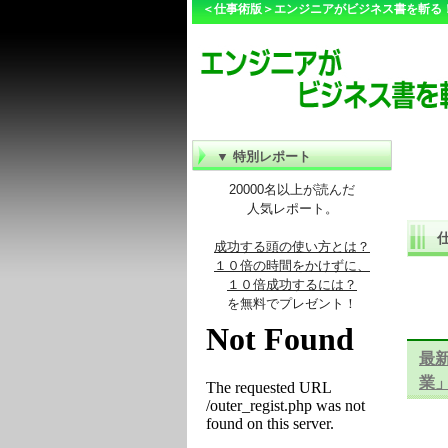
＜仕事術版＞エンジニアがビジネス書を斬る
▼ 特別レポート
20000名以上が読んだ
人気レポート。
仕
成功する頭の使い方とは？
１０倍の時間をかけずに、
１０倍成功するには？
を無料でプレゼント！
最
業」