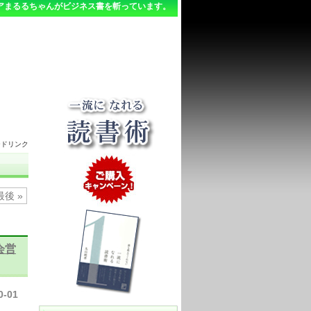
アまるるちゃんがビジネス書を斬っています。
ードリンク
最後 »
会営
0-01