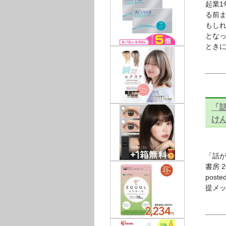
起業1
る前
もしれ
となっ
ときに
「話
けん
「話が
書房 2
pos
提メ