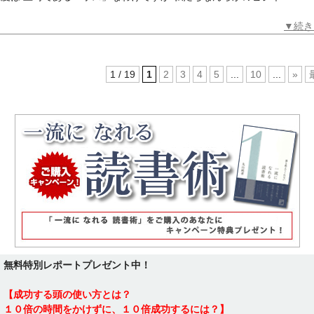
▼続き
1 / 19
1
2
3
4
5
...
10
...
»
無料特別レポートプレゼント中！
【成功する頭の使い方とは？
１０倍の時間をかけずに、１０倍成功するには？】