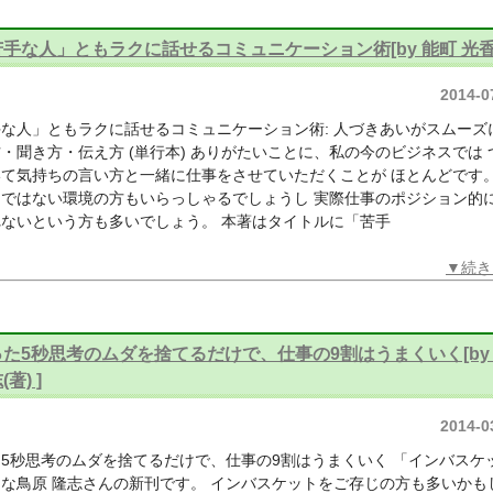
手な人」ともラクに話せるコミュニケーション術[by 能町 光香(著
2014-0
な人」ともラクに話せるコミュニケーション術: 人づきあいがスムーズ
・聞き方・伝え方 (単行本) ありがたいことに、私の今のビジネスでは 
て気持ちの言い方と一緒に仕事をさせていただくことが ほとんどです。
うではない環境の方もいらっしゃるでしょうし 実際仕事のポジション的
ないという方も多いでしょう。 本著はタイトルに「苦手
▼続き
った5秒思考のムダを捨てるだけで、仕事の9割はうまくいく[by
著) ]
2014-0
5秒思考のムダを捨てるだけで、仕事の9割はうまくいく 「インバスケ
な鳥原 隆志さんの新刊です。 インバスケットをご存じの方も多いかも