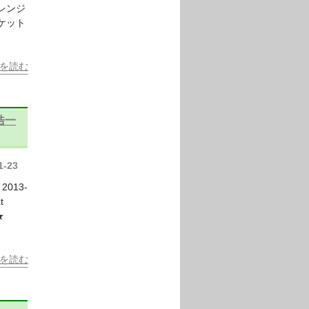
レンジ
ケット
を読む
浩一
1-23
013-
t
━━★
を読む