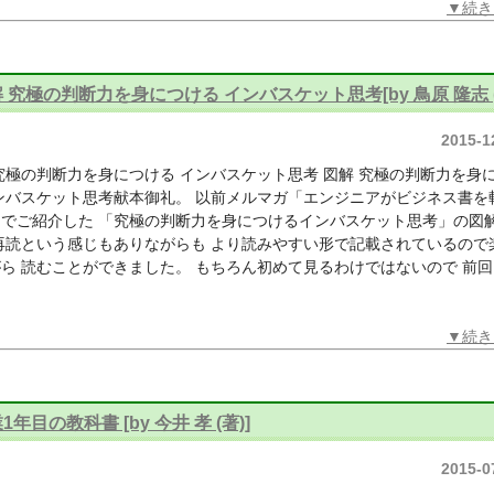
▼続き
 究極の判断力を身につける インバスケット思考[by 鳥原 隆志 (
2015-1
究極の判断力を身につける インバスケット思考 図解 究極の判断力を身
ンバスケット思考献本御礼。 以前メルマガ「エンジニアがビジネス書を
」でご紹介した 「究極の判断力を身につけるインバスケット思考」の図
再読という感じもありながらも より読みやすい形で記載されているので
ら 読むことができました。 もちろん初めて見るわけではないので 前
▼続き
1年目の教科書 [by 今井 孝 (著)]
2015-0