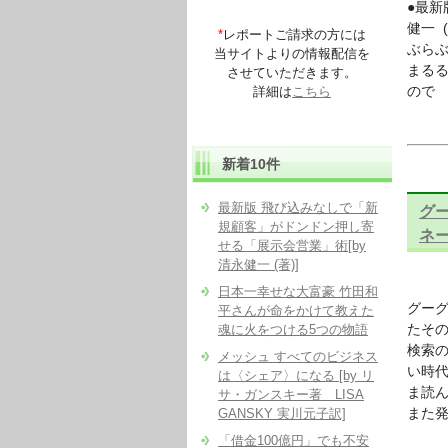
●最新
健一 (
*
レポートご請求の方には
ぶらぶ
当サイトよりの情報配信を
まるる
させていただきます。
ので
詳細は
こちら
新着10件
最新版 飛び込みなしで「新
グ
規顧客」がドンドン押し寄
ネー
せる「展示会営業」術[by
清永健一 (著)]
日本一幸せな大富豪 竹田和
グーグ
平さんが命をかけて教えた
たそ
魂に火をつける5つの物語
検索の
メッシュ すべてのビジネス
い時
は〈シェア〉になる [by リ
ま読
サ・ガンスキー著 LISA
また
GANSKY 実川元子訳]
「借金100億円」でも不安