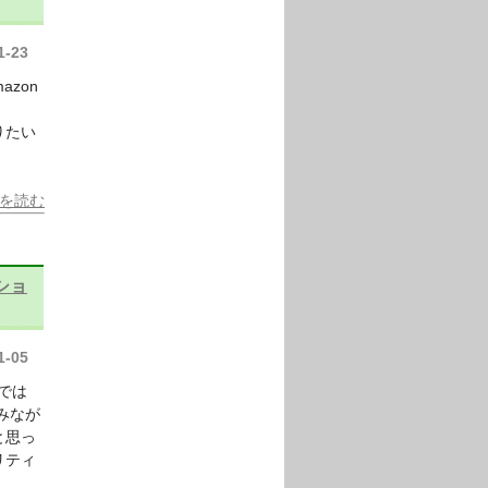
1-23
azon
りたい
を読む
ショ
1-05
では
みなが
と思っ
リティ