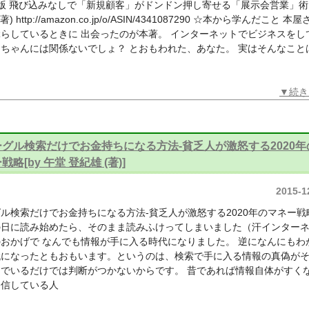
版 飛び込みなしで「新規顧客」がドンドン押し寄せる「展示会営業」術
著) http://amazon.co.jp/o/ASIN/4341087290 ☆本から学んだこと 本
らしているときに 出会ったのが本著。 インターネットでビジネスをし
ちゃんには関係ないでしょ？ とおもわれた、あなた。 実はそんなこと
▼続き
ーグル検索だけでお金持ちになる方法-貧乏人が激怒する2020年
戦略[by 午堂 登紀雄 (著)]
2015-1
ル検索だけでお金持ちになる方法-貧乏人が激怒する2020年のマネー戦
の日に読み始めたら、そのまま読みふけってしまいました（汗インター
おかげで なんでも情報が手に入る時代になりました。 逆になんにもわ
代になったともおもいます。というのは、検索で手に入る情報の真偽が
んでいるだけでは判断がつかないからです。 昔であれば情報自体がすく
発信している人