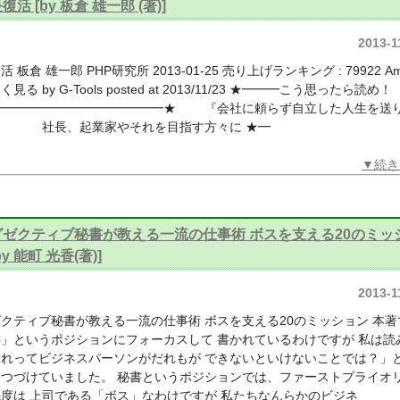
復活 [by 板倉 雄一郎 (著)]
2013-1
 板倉 雄一郎 PHP研究所 2013-01-25 売り上げランキング : 79922 Am
見る by G-Tools posted at 2013/11/23 ★━━━こう思ったら読め！
━━━━━━━━━━━━━━★ 『会社に頼らず自立した人生を送
』 社長、起業家やそれを目指す方々に ★━
▼続き
グゼクティブ秘書が教える一流の仕事術 ボスを支える20のミッ
by 能町 光香(著)]
2013-1
クティブ秘書が教える一流の仕事術 ボスを支える20のミッション 本著
」というポジションにフォーカスして 書かれているわけですが 私は読
これってビジネスパーソンがだれもが できないといけないことでは？」
みつづけていました。 秘書というポジションでは、ファーストプライオ
度は 上司である「ボス」なわけですが 私たちなんらかのビジネ