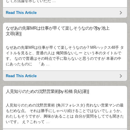
して方法論を示していただ …
Read This Article
なぜあの先輩MRは仕事が早くて楽しそうなのか?[by 池上
文尋(著)]
なぜあの先輩MRは仕事が早くて楽しそうなのか? MRハックス48手 タ
イトルを見ると、普通の人は 俺関係ないしー という本のタイトルで
す。 なので普通はその時点で手に取らないと思うのですが 本著の中
にあったものに 「あ …
Read This Article
人見知りのための沈黙営業術[by 松橋 良紀(著)]
人見知りのための沈黙営業術 (角川フォレスタ) 売れない営業マンの最
もだめな点。 それは勝手にしゃべり続けることではないでしょうか。
わたしもそうですが、興味があることは 自分が質問をしてでも聞きた
いです。 え？これって …