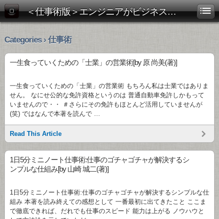
＜仕事術版＞エンジニアがビジネス書を斬る！
Categories › 仕事術
一生食っていくための「士業」の営業術[by 原 尚美(著)]
一生食っていくための「士業」の営業術 もちろん私は士業ではありま
せん。 なにせ公的な免許資格というのは 普通自動車免許しかもって
いませんので・・ ＃さらにその免許もほとんど活用していませんが
(笑) ではなんで本著を読んで …
Read This Article
1日5分ミニノート仕事術:仕事のゴチャゴチャが解決するシ
ンプルな仕組み[by 山崎 城二(著)]
1日5分ミニノート仕事術:仕事のゴチャゴチャが解決するシンプルな仕
組み 本著を読み終えての感想として 一番最初に出てきたこと ここま
で徹底できれば、だれでも仕事のスピード 能力は上がる ノウハウと