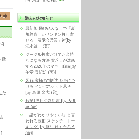
過去のお知らせ
最新版 飛び込みなしで「新
規顧客」がドンドン押し寄
せる「展示会営業」術[by
」術
清永健一 (著)]
グーグル検索だけでお金持
ー戦
ちになる方法-貧乏人が激怒
する2020年のマネー戦略[by
午堂 登紀雄 (著)]
図解 究極の判断力を身につ
ける インバスケット思考
[by 鳥原 隆志 (著)]
んた
起業1年目の教科書 [by 今井
孝 (著)]
「話がわかりやすい!」と言
志
われる技術 スケッチ・トー
キング [by 麻生 けんたろう
]
(著)]