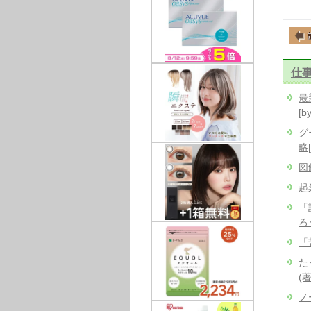
仕
最
[b
グ
略[
図
起
「
ろう
「
た
(著
ノ