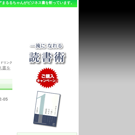
アまるるちゃんがビジネス書を斬っています。
ードリンク
ス書を
2-05