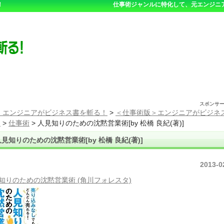
！
仕事術ジャンルに特化して、元エンジニ
スポンサ
 エンジニアがビジネス書を斬る！
>
＜仕事術版＞エンジニアがビジネ
！
>
仕事術
>
人見知りのための沈黙営業術[by 松橋 良紀(著)]
人見知りのための沈黙営業術[by 松橋 良紀(著)]
2013-0
知りのための沈黙営業術 (角川フォレスタ)