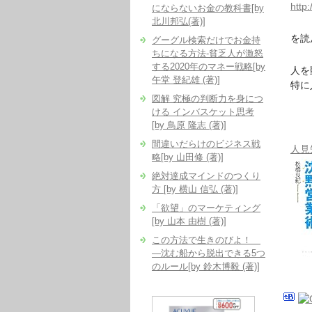
http
にならないお金の教科書[by
北川邦弘(著)]
を読
グーグル検索だけでお金持
ちになる方法-貧乏人が激怒
する2020年のマネー戦略[by
人を
午堂 登紀雄 (著)]
特に
図解 究極の判断力を身につ
ける インバスケット思考
[by 鳥原 隆志 (著)]
間違いだらけのビジネス戦
人見
略[by 山田修 (著)]
絶対達成マインドのつくり
方 [by 横山 信弘 (著)]
「欲望」のマーケティング
[by 山本 由樹 (著)]
この方法で生きのびよ！
―沈む船から脱出できる5つ
のルール[by 鈴木博毅 (著)]