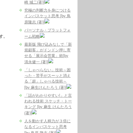
崎 城二(著)]
究極の判断力を身につける
インバスケット思考 [by 鳥
原隆志 (著)]
パーソナル・プラットフォ
す。
ーム戦略
最新版 飛び込みなしで「新
規顧客」がドンドン押し寄
せる「展示会営業」術[by
清永健一 (著)]
「しゃべらない」技術～困
った・苦手がスーッと消え
る「超」しゃべる技術～
[by 麻生けんたろう (著)]
「話がわかりやすい!」と言
われる技術 スケッチ・トー
キング [by 麻生 けんたろう
(著)]
人を動かす人柄力が３倍に
なるインバスケット思考
[by 鳥原 隆志 (著)]