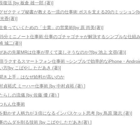
長復活 [by 板倉 雄一郎 (著)]
グゼクティブ秘書が教える一流の仕事術 ボスを支える20のミッション[by
 光香(著)]
生食っていくための「士業」の営業術[by 原 尚美(著)]
日5分ミニノート仕事術:仕事のゴチャゴチャが解決するシンプルな仕組み[
崎 城二(著)]
ぜあの先輩MRは仕事が早くて楽しそうなのか?[by 池上 文尋(著)]
0倍ラクするスマートフォン仕事術 ~シンプルで効率的なiPhone・Androi
い方[by こばやし ただあき (著)]
聞き上手」はなぜ給料が高いのか
村貞裕式 ミーハー仕事術 [by 中村貞裕 (著) ]
たらしの流儀 [by 佐藤 優 (著) ]
つもん仕事術
を動かす人柄力が３倍になるインバスケット思考 [by 鳥原 隆志 (著)]
事のムダを削る技術 [by こばやしただあき(著) ]