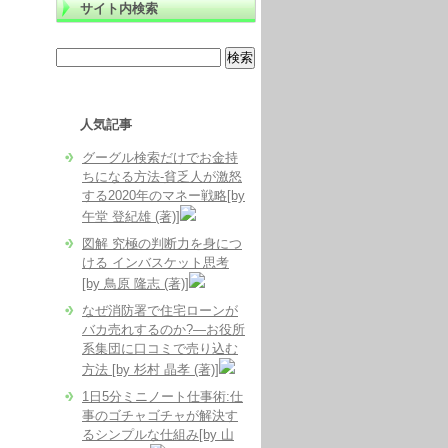
サイト内検索
人気記事
グーグル検索だけでお金持
ちになる方法-貧乏人が激怒
する2020年のマネー戦略[by
午堂 登紀雄 (著)]
図解 究極の判断力を身につ
ける インバスケット思考
[by 鳥原 隆志 (著)]
なぜ消防署で住宅ローンが
バカ売れするのか?―お役所
系集団に口コミで売り込む
方法 [by 杉村 晶孝 (著)]
1日5分ミニノート仕事術:仕
事のゴチャゴチャが解決す
るシンプルな仕組み[by 山