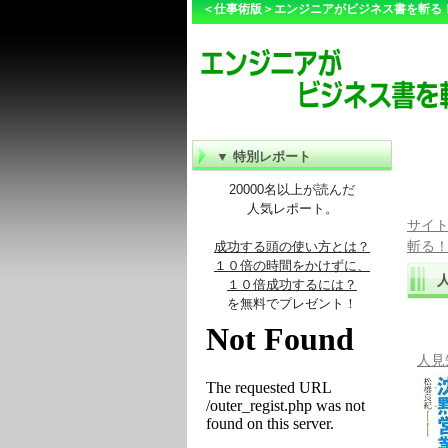
＜仕事術版＞エンジニアがビジネス書を斬る
▼ 特別レポート
20000名以上が読んだ
人気レポート。
サイト
斬る
成功する頭の使い方とは？
１０倍の時間をかけずに、
１０倍成功するには？
を無料でプレゼント！
人見