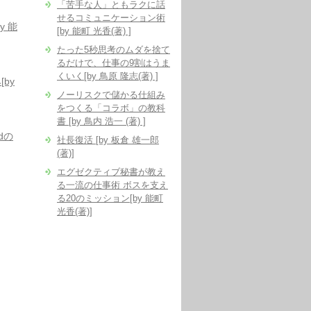
「苦手な人」ともラクに話
せるコミュニケーション術
 能
[by 能町 光香(著) ]
たった5秒思考のムダを捨て
るだけで、仕事の9割はうま
くいく[by 鳥原 隆志(著) ]
by
ノーリスクで儲かる仕組み
をつくる「コラボ」の教科
書 [by 鳥内 浩一 (著) ]
dの
社長復活 [by 板倉 雄一郎
(著)]
エグゼクティブ秘書が教え
る一流の仕事術 ボスを支え
る20のミッション[by 能町
光香(著)]