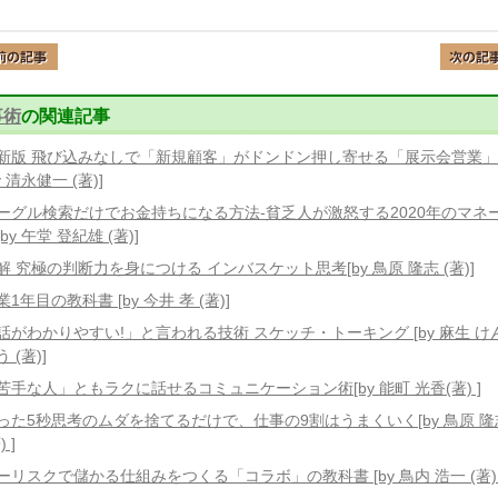
事術
の関連記事
新版 飛び込みなしで「新規顧客」がドンドン押し寄せる「展示会営業
y 清永健一 (著)]
ーグル検索だけでお金持ちになる方法-貧乏人が激怒する2020年のマネ
by 午堂 登紀雄 (著)]
解 究極の判断力を身につける インバスケット思考[by 鳥原 隆志 (著)]
業1年目の教科書 [by 今井 孝 (著)]
話がわかりやすい!」と言われる技術 スケッチ・トーキング [by 麻生 け
 (著)]
苦手な人」ともラクに話せるコミュニケーション術[by 能町 光香(著) ]
った5秒思考のムダを捨てるだけで、仕事の9割はうまくいく[by 鳥原 隆
) ]
ーリスクで儲かる仕組みをつくる「コラボ」の教科書 [by 鳥内 浩一 (著) 