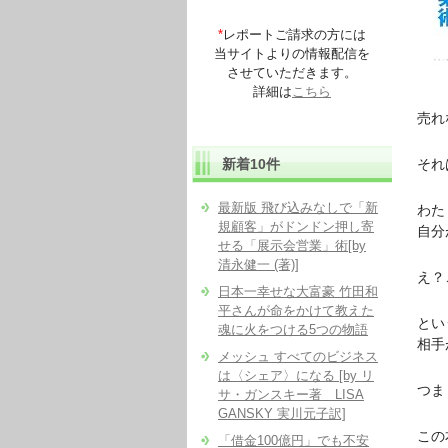
*
レポートご請求の方には
当サイトよりの情報配信を
させていただきます。
詳細は
こちら
売れ
新着10件
それ
最新版 飛び込みなしで「新
わた
規顧客」がドンドン押し寄
自分
せる「展示会営業」術[by
清永健一 (著)]
え？
日本一幸せな大富豪 竹田和
平さんが命をかけて教えた
とい
魂に火をつける5つの物語
相手
メッシュ すべてのビジネス
は〈シェア〉になる [by リ
つま
サ・ガンスキー著 LISA
GANSKY 実川元子訳]
この
「借金100億円」でも不安