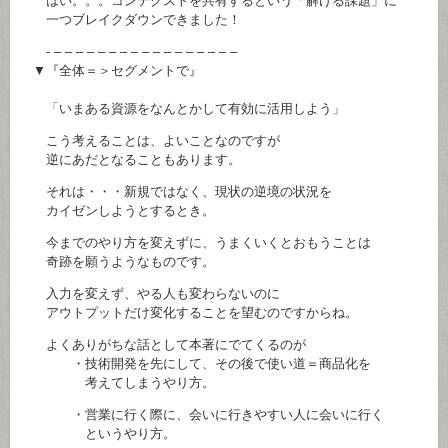
はい。。。コンテクストを共有するという「解ける課題」に
一つブレイクダウンできました！
- – – – – – – – – – – – – – – – – –
▼『全体＝＞セグメントで』
「いまある資源をなんとかして有効に活用しよう」
こう考えることは、よいことなのですが
逆にあだとなることもあります。
それは・・・新規ではなく、現状の逆境の状況を
カイゼンしようとするとき。
今までのやり方を変えずに、うまくいくとおもうことは
奇跡を願うようなものです。
入力を変えず、やる人も変わらないのに
アウトプットだけ変化することを望むのですからね。
よくありがちな話として本著にでてくるのが
・技術開発を先にして、その後で使い道＝商品化を
考えてしまうやり方。
・営業に行く際に、会いに行きやすい人に会いに行く
というやり方。