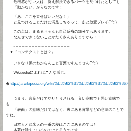
危機感がない人は、例え解決できるパーツを見つけたとしても
「動かない」からなのです！
「あ、ここを直せばいいだな！」
と見つけることだけに満足しちゃって、あと放置プレイ(^^;;)
この点は、まるるちゃんも自己反省の部分でもあります。
なんせできてないことがたくさんありますから・・・
- – – – – – – – – – – – – – – – – –
▼『コンテクストとは？』
いきなり訳のわからんこと言葉ですんません(^^;;)
Wikipediaによればこんな感じ。
�
http://ja.wikipedia.org/wiki/%E3%82%B3%E3%83%B3%E3%83
つまり、言葉だけでやりとりされる、良い意味でも悪い意味で
も
「表面」の意味だけではなく、裏にある背景などの意味のことで
すね。
日本人と欧米人の一番の差はここにあるのではと
本著は訴えているのではと思うのです。