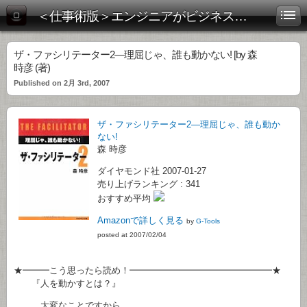
＜仕事術版＞エンジニアがビジネス書を斬る！
ザ・ファシリテーター2―理屈じゃ、誰も動かない! [by 森
時彦 (著)
Published on 2月 3rd, 2007
ザ・ファシリテーター2―理屈じゃ、誰も動か
ない!
森 時彦
ダイヤモンド社 2007-01-27
売り上げランキング : 341
おすすめ平均
Amazonで詳しく見る
by
G-Tools
posted at 2007/02/04
★━━━こう思ったら読め！━━━━━━━━━━━━━━━━★
『人を動かすとは？』
大変なことですから