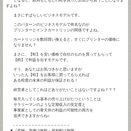
となると、結局もともとの蛇を買ったお店から買うことになりま
すよね？
まさにすばらしいビジネスモデルです。
このパターンのビジネスモデルで有名なのが
プリンターとインクカートリッジの関係ですよね。
カートリッジを数回買い換えると、すぐにプリンターの価格に
なりません？
まさに、【蛇】を安い価格で自社のものを買ってもらって
【餌】で利益を出すモデルです。
そう、あなたはお気づきかと思いますが
いったん【蛇】をお客様に買ってもらえれば
ある程度の未来の利益が保証される！
経営者としてこれほどありがたいことはないですよね？？？
毎月入ってくる基本の売り上げがたつということは
サラリーマンのような定期収入の安定度と
事業家としての青天井の利益の可能性の両方を
追求できますからね♪
- – – – – – – – – – – – – – – – – –
▼『究極：原価は無料・原材料は無限』