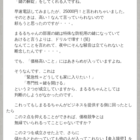
「鍵の解錠」をしてくれる人ですね。
早速電話してみましたが、25000円！と言われちゃいました。
そのときは、高い！なんて言っていられないので
頼もうと思ったのですが・・・。
まるるちゃんの部屋の鍵は特殊な防犯用の鍵になっていて
あけると言うよりは、ドリルで壊す！(笑)
なんてことを言われて、夜中にそんな騒音は立てられないと
断念したんです・・・・。
でも、「価格高いこと」にはあきらめが入っていますよね。
そうなんです、これは
「緊急性＝どうしても家に入りたい！」
「専門性＝鍵を開ける」
という２つが成立していますから、まるるちゃんとしては
判断のしようがなかったのです。
これってもしまるるちゃんがビジネスを提供する側に回ったとし
たら
この２点を抑えることができれば、価格競争とは
無縁でいられるってことじゃないですか？
この２つを成立させた上で、さらに
儲かるとわかっていても他の人が入ってこれない【参入障壁】を