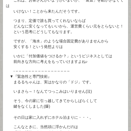
これは、お客さんがいようがいまいが、「装置」を動かさなくて
は
いけない！ことから来たんだそうです。
つまり、定価で誰も買ってくれないならば
どんなに安くなってもいいから、運営費くらい元をとらないと！
という思考にどうしてもなります。
ですが、「海水」のような場合固定費がありませんから
安くする！という発想よりは
いかに「付加価値をつけるか？」というビジネスとしては
前向きな方向に考えをもっていけますよね♪
- – – – – – – – – – – – – – – – – –
▼『緊急性と専門技術』
まるるちゃんは、実はかなりの「ドジ」です。
いまさら～！なんてつっこみはいりません(泣)
そう、今の家に引っ越してきてからしばらくして
鍵をなくしました(爆)
その日は家に入れずにホテル泊まりに・・・。
こんなときに、当然頭に浮かんだのは